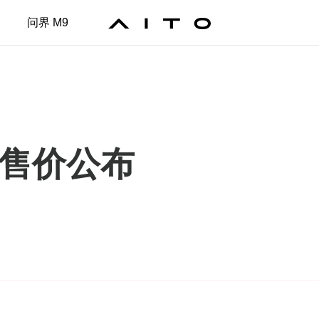
问界 M9
终售价
公布