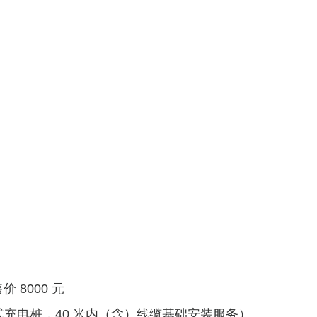
售价
8000 元
挂式充电桩，40 米内（含）线缆基础安装
服务）