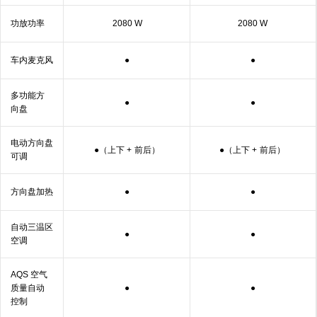
功放
功率
2080 W
2080 W
车内麦
克风
●
●
多功能方
●
●
向盘
电动方向盘
●（上下 +
前后）
●（上下 +
前后）
可⁠调
方向盘
加热
●
●
自动三温区
●
●
空调
AQS 空气
质量自动
●
●
控制