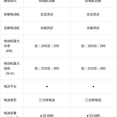
驱动形式
双电机
四⁠驱
双电机
四⁠驱
前驱
电动机
交流
异步
交流
异步
后驱
电动机
永磁
同步
永磁
同步
电动机最大
功率
前：165/后：200
前：165/后：200
（kW）
电动机最大
扭矩
前：315/后：360
前：315/后：360
（N·m）
电压平台
●
●
电池类型
三元锂
电池
三元锂
电池
电池容量
● 52 kWh
● 52 kWh