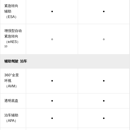
紧急转向
辅助
●
●
（ESA）
增强型自动
紧急转向
○
○
（eAES）
10
辅助驾驶
泊车
360°全景
环视
●
●
（AVM）
透明
底盘
●
●
泊车
辅助
●
●
（APA）