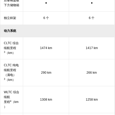
后备厢盖板
●
●
下方储
物箱
独立杯架
6 个
6 个
动力系统
CLTC 综合
续航里程
1474 km
1417 km
3
（km）
CLTC 纯电
续航里程
290 km
266 km
（满电）
3
（km）
WLTC 综合
续航
1308 km
1258 km
4
里程
（km
）