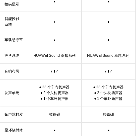
●
●
抬头显示
智能投影
○
●
系统
车载悬
浮窗
○
●
声学
系统
HUAWEI Sound 卓越
系列
HUAWEI Sound 卓越
系列
音响
布局
7.1.4
7.1.4
● 23 个车内
扬声器
● 23 个车内
扬声器
发声单元
● 2 个头枕
扬声器
● 2 个头枕
扬声器
● 1 个车外
扬声器
● 1 个车外
扬声器
扬声器
材质
钕铁硼
钕铁硼
星环散
射体
●
●