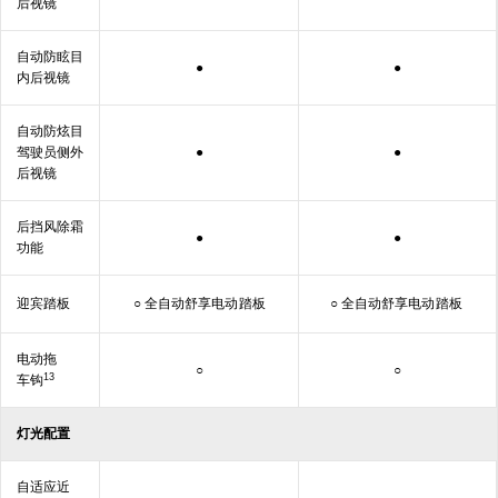
后视镜
自动防眩目
●
●
内
后视镜
自动防炫目
驾驶员侧外
●
●
后视镜
后挡风除霜
●
●
功能
迎宾踏板
○ 全自动舒享电动
踏板
○ 全自动舒享电动
踏板
电动拖
○
○
13
车钩
灯光配置
自适应近