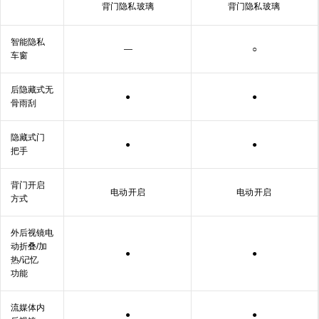
背门隐私
玻璃
背门隐私
玻璃
智能隐私
—
○
车窗
后隐藏式无
●
●
骨
雨刮
隐藏式门
●
●
把手
背门开启
电动
开启
电动
开启
方式
外后视镜电
动折叠/加
●
●
热/记忆
功能
流媒体内
●
●