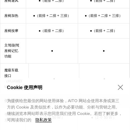
座椅
通风
●（前排 +
二排）
●（前排 +
二排）
座椅加热
●（前排 + 二排 +
三排）
●（前排 + 二排 +
三排）
座椅按摩
●（前排 +
二排）
●（前排 +
二排）
主驾/副驾
座椅记忆
●
●
功能
魔吸车载
接口
●
●
（HUAWEI
15
MagLink）
Cookie 使用声明
为提供给您最佳的网站使用体验，AITO 网站会使用本身或第三
便捷体验
方的 Cookie 及类似技术，以作为必要功能、分析与营销之用。
继续浏览本网站即表示您同意我们使用 Cookie。若想了解更多，
手机无线
●（2 个 50 W ）
●（2 个 50 W ）
可阅读我们的
隐私政策
16
充⁠电