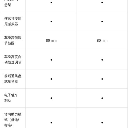
●
●
悬架
连续可变阻
●
●
尼
减振⁠器
车身高低调
80 mm
80 mm
节
范围
车身高度自
●
●
动随速
调节
前后通风盘
●
●
式
制动器
电子驻车
●
●
制动
转向助力模
式（舒适/
●
●
标准/