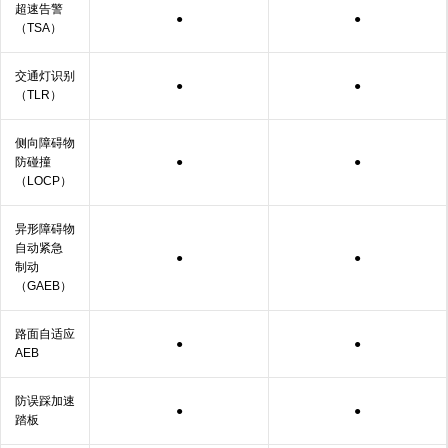
超速告警
●
●
（TSA）
交通灯识别
●
●
（TLR）
侧向障碍物
防
碰撞
●
●
（LOCP）
异形障碍物
自动紧急
●
●
制动
（GAEB）
路面自适应
●
●
AEB
防误踩加速
●
●
踏板