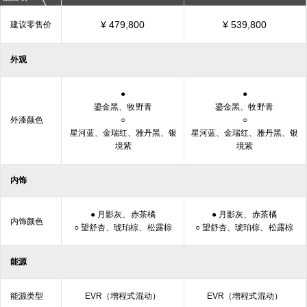
¥ 479,800
¥ 539,800
建议零
售价
外观
●
●
鎏金黑、牧
野青
鎏金黑、牧
野青
外漆颜色
○
○
星河蓝、金瑞红、雅丹黑、银
星河蓝、金瑞红、雅丹黑、银
境紫
境紫
内饰
● 月影灰、
赤茶橘
● 月影灰、
赤茶橘
内饰颜色
○ 望舒杏、琥珀棕、
松露棕
○ 望舒杏、琥珀棕、
松露棕
能源
能源类型
EVR（增程式
混动）
EVR（增程式
混动）