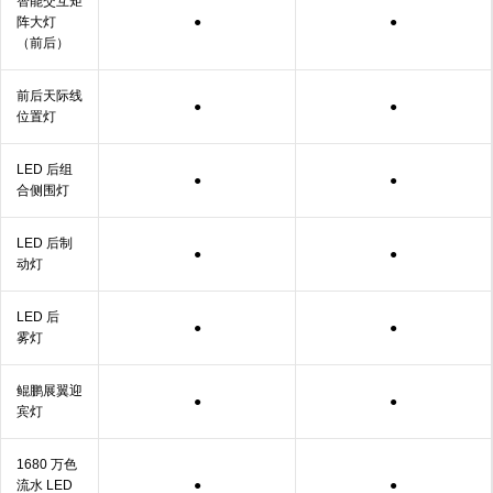
智能交互矩
阵大灯
●
●
（前后）
前后天际线
●
●
位
置灯
LED 后组
●
●
合侧
围灯
LED 后制
●
●
动灯
LED 后
●
●
雾灯
鲲鹏展翼迎
●
●
宾灯
1680 万色
流水 LED
●
●