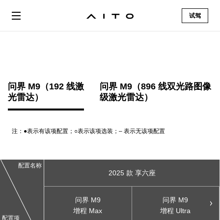
试驾
问界 M9（192 线激
问界 M9（896 线双光路图像
光
雷达）
级
激光雷达）
注：●表示有该项配置；○表示该项选装；– 表示无该项
配置
配置名称
2025 款 享六座
问界 M9
问界 M9
增程 Max
增程 Ultra
配置项