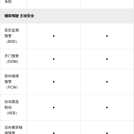
系统
辅助驾驶 主动
安全
盲区监测
预警
●
●
（BSD）
开门预警
●
●
（DOW）
前向碰撞
预警
●
●
（FCW）
自动紧急
制动
●
●
（AEB）
后向横穿碰
撞
预警
●
●