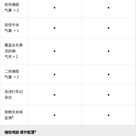
前排侧面
●
●
气囊
× 2
前排中央
●
●
气囊
× 1
覆盖全车乘
员的侧
●
●
气帘
× 2
二排侧面
●
●
气囊
× 2
高清行车记
●
●
录仪
座舱生命体
●
●
8
监测
9
辅助驾驶 硬件
配置