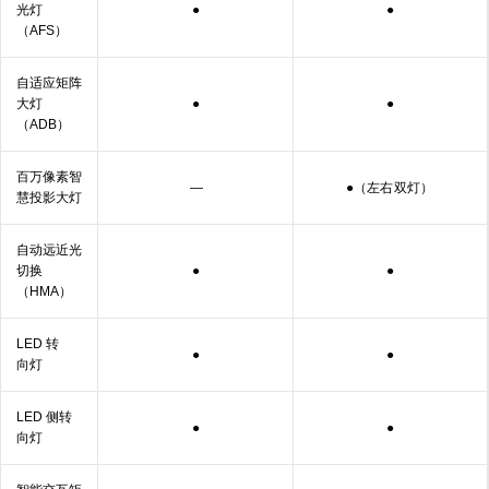
光灯
●
●
（AFS）
自适应矩阵
大灯
●
●
（ADB）
百万像素智
—
●（左右
双灯）
慧投影
大灯
自动远近光
切换
●
●
（HMA）
LED 转
●
●
向灯
LED 侧转
●
●
向灯