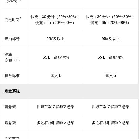
6
（kWh）
快充：30 分钟（20%~80% ）
快充：30 分钟（20%~80% ）
7
充电
时间
慢充：6h（20%~90%）
慢充：6h（20%~90%）
燃油
标号
95#及
以上
95#及
以上
油箱
65 L，高压油箱
65 L，高压油箱
容积（L）
排放
标准
国六 b
国六 b
底盘系统
前悬架
四球节双叉臂独立
悬⁠架
四球节双叉臂独立
悬⁠架
后悬架
多连杆梯形臂独立
悬⁠架
多连杆梯形臂独立
悬⁠架
闭式空气