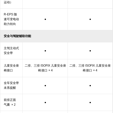
运动）
R-EPS 随
速可变电动
●
●
助力
转向
安全与驾驶辅助
功能
主驾主动式
●
●
安
全⁠带
儿童安全座
二排、三排 ISOFIX 儿童安全座
二排、三排 ISOFIX 儿童安全座
椅
接口
椅
接口
× 4
椅
接口
× 4
全车安全带
●
●
未系
提醒
前排正面
●
●
气囊
× 2