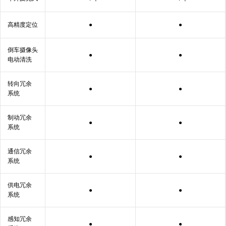
高精度
定位
●
●
倒车摄像头
●
●
电动
清⁠洗
转向冗余
●
●
系统
制动冗余
●
●
系统
通信冗余
●
●
系统
供电冗余
●
●
系统
感知冗余
●
●