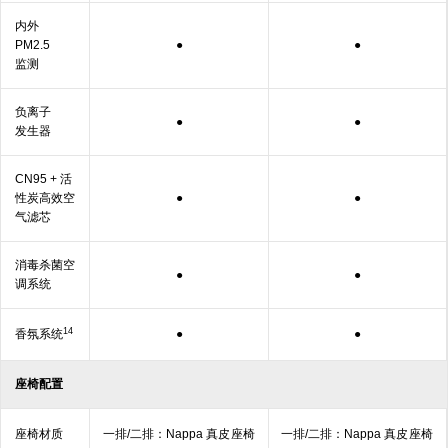
内外
PM2.5
●
●
监测
负离子
●
●
发生器
CN95 + 活
性炭高效空
●
●
气
滤芯
消毒杀菌空
●
●
调
系统
14
香氛
系统
●
●
座椅配置
座椅材质
一排/二排：Nappa 真皮
座椅
一排/二排：Nappa 真皮
座椅