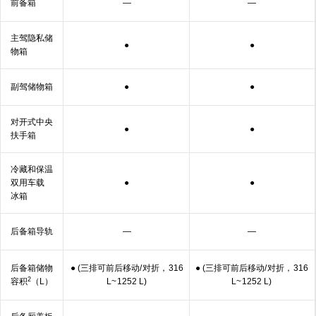
前备箱
—
—
主驾隐私储
●
●
物箱
副驾储
物箱
●
●
对开式中央
●
●
扶
手箱
冷藏和保温
双用车载
●
●
冰箱
后备箱
导轨
—
—
后备箱储物
● (三排可前后移动/
对折，
316
● (三排可前后移动/
对折，
316
2
容积
（L）
L~
1252 L)
L~
1252 L)