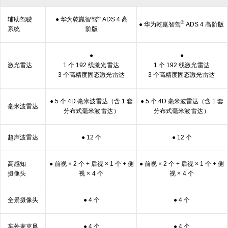
®
辅助驾驶
● 华为乾崑智驾
ADS 4 高
®
● 华为乾崑智驾
ADS 4 高
阶版
系统
阶版
●
●
激光
雷达
1 个 192 线激光
雷达
1 个 192 线激光
雷达
3 个高精度固态激光
雷达
3 个高精度固态激光
雷达
● 5 个 4D 毫米波雷达（含 1 套
● 5 个 4D 毫米波雷达（含 1 套
毫米波
雷达
分布式毫米波
雷达
）
分布式毫米波
雷达
）
超声波
雷达
● 12 个
● 12 个
高感知
● 前视 × 2 个 + 后视 × 1 个 + 侧
● 前视 × 2 个 + 后视 × 1 个 + 侧
摄像头
视 ×
4 个
视 ×
4 个
全景
摄像头
● 4 个
● 4 个
车外
麦克风
● 4 个
● 4 个