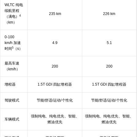
WLTC 纯电
续航里程
235 km
226 km
4
（
满电）
（km）
0-100
km/h 加速
4.9
5.1
5
时间
（s）
最高车速
200
200
（km/h）
增程器
1.5T GDI 四缸增
程器
1.5T GDI 四缸增
程器
驾驶模式
节能/舒适/运动/
个性⁠化
节能/舒适/运动/
个性⁠化
强制纯电、纯电
优先
、智能、
强制纯电、纯电
优先
、智能、
车辆模式
燃油
优先
燃油
优先