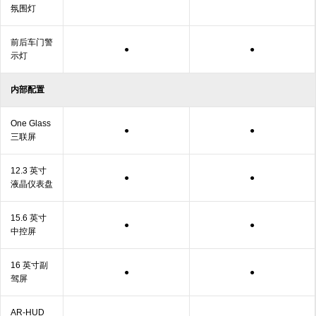
氛围灯
前后车门警
●
●
示灯
内部配置
One Glass
●
●
三
联屏
12.3 英寸
●
●
液晶仪
表盘
15.6 英寸
●
●
中
控屏
16 英寸副
●
●
驾屏
AR-HUD