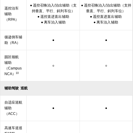
● 遥控召唤泊入/泊出辅助（支
● 遥控召唤泊入/泊出辅助（支持
遥控泊车
持垂直、平行、斜列
车位）
垂直、平行、斜列
车位）
辅助
● 遥控直进直出
辅助
● 遥控直进直出
辅助
（RPA）
● 离车泊入
辅助
● 离车泊入
辅助
循迹倒车辅
●
●
助（RA）
园区领航
辅助
○
○
（Campus
10
NC
A）
辅助驾驶
巡航
自适应巡航
辅助
●
●
（ACC）
高速车道巡